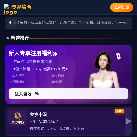
澳娱综合
立即注册
📢
个充满热血与欢乐的足球季里好运常伴，心想事成，事业顺利、财源滚滚，每一天都充
⭐ 精选推荐
新人专享注册福利🎀
老品牌 值得信赖 放心赢
♥️新人赠送100%，最高18888元♥️
·
真人视讯
·
电子游戏
·
体育投注
·
彩票棋牌
·
电竞投注
·
捕鱼娱乐
进入游戏
🎁
VIP
金沙中国
▶
✅澳门实体赌场直连
首存赠送 100%，出款快，返水高